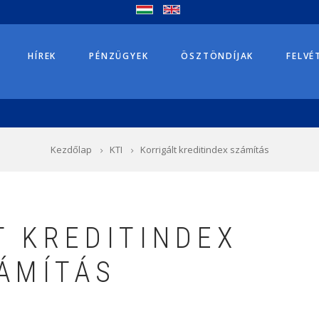
HÍREK
PÉNZÜGYEK
ÖSZTÖNDÍJAK
FELVÉ
Kezdőlap
KTI
Korrigált kreditindex számítás
T KREDITINDEX
ÁMÍTÁS