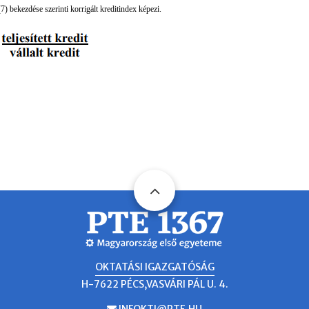
7) bekezdése szerinti korrigált kreditindex képezi.
OKTATÁSI IGAZGATÓSÁG
H-7622 PÉCS,VASVÁRI PÁL U. 4.
EMAIL