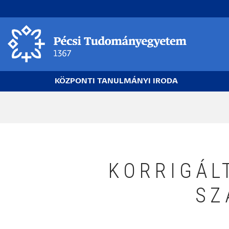
Ugrás
a
tartalomra
KÖZPONTI TANULMÁNYI IRODA
Morzsa
KORRIGÁL
SZ