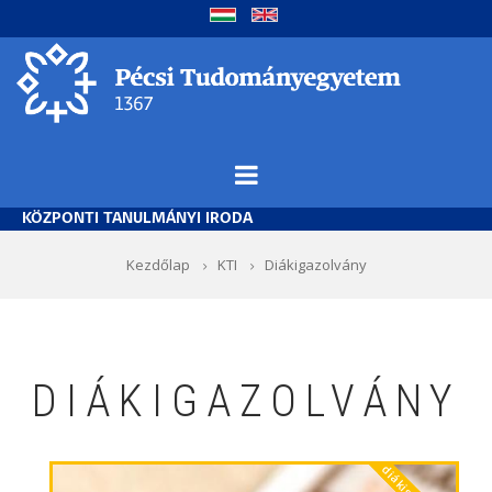
Ugrás
a
tartalomra
KÖZPONTI TANULMÁNYI IRODA
Morzsa
Kezdőlap
KTI
Diákigazolvány
DIÁKIGAZOLVÁNY