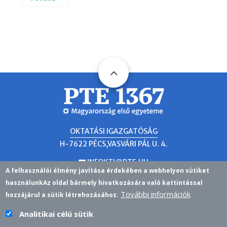
OKTATÁSI IGAZGATÓSÁG
H-7622 PÉCS,VASVÁRI PÁL U. 4.
INFOKTI@PTE.HU
EMAIL
A felhasználói élmény javítása érdekében a webhelyen sütiket
használunk
Az oldal bármely hivatkozására való kattintással
További információk
IDŐPONTFOGLALÁS
hozzájárul a sütik létrehozásához.
Analitikai célú sütik
KÖZPONTI TANULMÁNYI IRODA