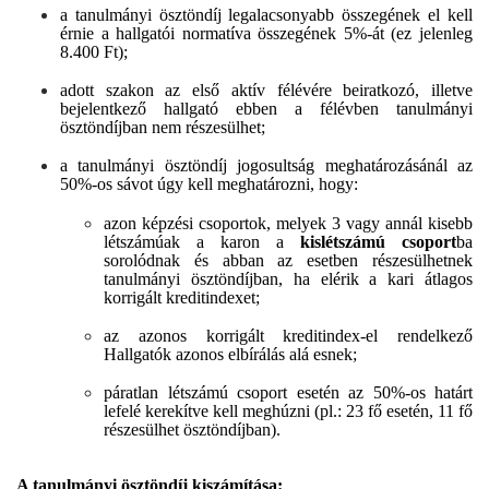
a tanulmányi ösztöndíj legalacsonyabb összegének el kell
érnie a hallgatói normatíva összegének 5%-át (ez jelenleg
8.400 Ft);
adott szakon az első aktív félévére beiratkozó, illetve
bejelentkező hallgató ebben a félévben tanulmányi
ösztöndíjban nem részesülhet;
a tanulmányi ösztöndíj jogosultság meghatározásánál az
50%-os sávot úgy kell meghatározni, hogy:
azon képzési csoportok, melyek 3 vagy annál kisebb
létszámúak a karon a
kislétszámú csoport
ba
sorolódnak és abban az esetben részesülhetnek
tanulmányi ösztöndíjban, ha elérik a kari átlagos
korrigált kreditindexet;
az azonos korrigált kreditindex-el rendelkező
Hallgatók azonos elbírálás alá esnek;
páratlan létszámú csoport esetén az 50%-os határt
lefelé kerekítve kell meghúzni (pl.: 23 fő esetén, 11 fő
részesülhet ösztöndíjban).
A tanulmányi ösztöndíj kiszámítása: