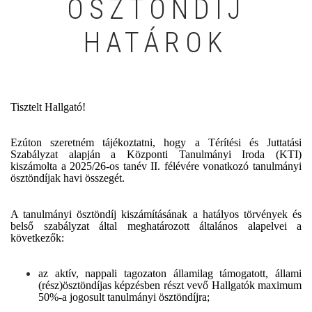
ÖSZTÖNDÍJ
HATÁROK
Tisztelt Hallgató!
Ezúton szeretném tájékoztatni, hogy a Térítési és Juttatási
Szabályzat alapján a Központi Tanulmányi Iroda (KTI)
kiszámolta a 2025/26-os tanév II. félévére vonatkozó tanulmányi
ösztöndíjak havi összegét.
A tanulmányi ösztöndíj kiszámításának a hatályos törvények és
belső szabályzat által meghatározott általános alapelvei a
következők:
az aktív, nappali tagozaton államilag támogatott, állami
(rész)ösztöndíjas képzésben részt vevő Hallgatók maximum
50%-a jogosult tanulmányi ösztöndíjra;