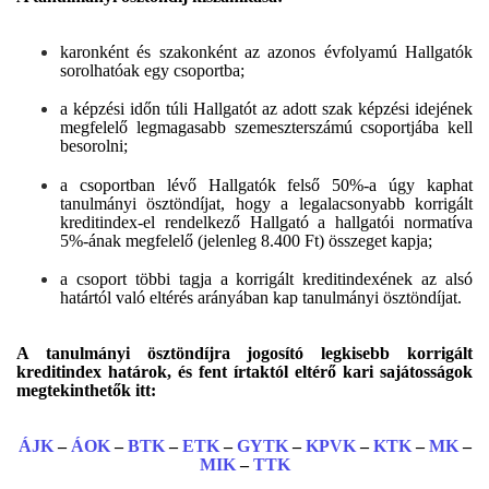
karonként és szakonként az azonos évfolyamú Hallgatók
sorolhatóak egy csoportba;
a képzési időn túli Hallgatót az adott szak képzési idejének
megfelelő legmagasabb szemeszterszámú csoportjába kell
besorolni;
a csoportban lévő Hallgatók felső 50%-a úgy kaphat
tanulmányi ösztöndíjat, hogy a legalacsonyabb korrigált
kreditindex-el rendelkező Hallgató a hallgatói normatíva
5%-ának megfelelő (jelenleg 8.400 Ft) összeget kapja;
a csoport többi tagja a korrigált kreditindexének az alsó
határtól való eltérés arányában kap tanulmányi ösztöndíjat.
A tanulmányi ösztöndíjra jogosító legkisebb korrigált
kreditindex határok, és fent írtaktól eltérő kari sajátosságok
megtekinthetők itt:
ÁJK
–
ÁOK
–
BTK
–
ETK
–
GYTK
–
KPVK
–
KTK
–
MK
–
MIK
–
TTK