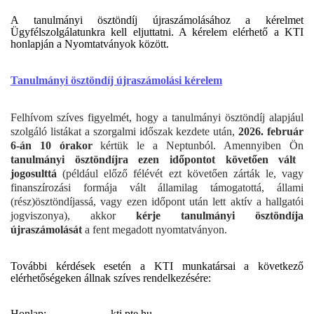
A tanulmányi ösztöndíj újraszámolásához a kérelmet
Ügyfélszolgálatunkra kell eljuttatni. A kérelem elérhető a KTI
honlapján a Nyomtatványok között.
Tanulmányi ösztöndíj újraszámolási kérelem
Felhívom szíves figyelmét, hogy a tanulmányi ösztöndíj alapjául
szolgáló listákat a szorgalmi időszak kezdete után,
2026. február
6-án 10 órakor
kértük le a Neptunból. Amennyiben Ön
tanulmányi ösztöndíjra ezen időpontot követően vált
jogosulttá
(például előző félévét ezt követően zárták le, vagy
finanszírozási formája vált államilag támogatottá, állami
(rész)ösztöndíjassá, vagy ezen időpont után lett aktív a hallgatói
jogviszonya), akkor
kérje tanulmányi ösztöndíja
újraszámolását
a fent megadott nyomtatványon.
További kérdések esetén a KTI munkatársai a következő
elérhetőségeken állnak szíves rendelkezésére:
Honlap:
kti.pte.hu