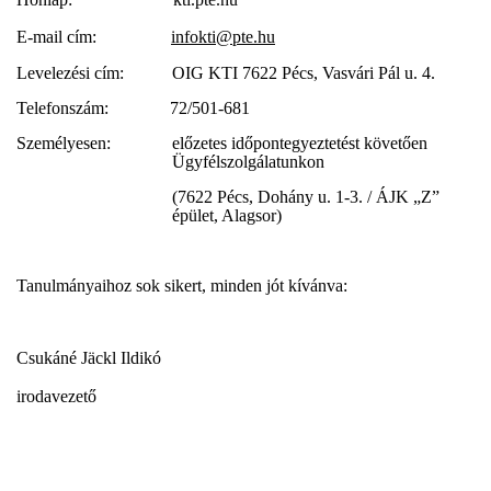
E-mail cím:
infokti@pte.hu
Levelezési cím: OIG KTI 7622 Pécs, Vasvári Pál u. 4.
Telefonszám: 72/501-681
Személyesen: előzetes
időpontegyeztetést
követően
Ügyfélszolgálatunkon
(7622 Pécs, Dohány u. 1-3. / ÁJK „Z”
épület, Alagsor)
Tanulmányaihoz sok sikert, minden jót kívánva:
Csukáné Jäckl Ildikó
irodavezető