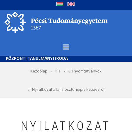
Ugrás
a
tartalomra
KÖZPONTI TANULMÁNYI IRODA
Morzsa
Kezdőlap
KTI
KTI nyomtatványok
Nyilatkozat állami ösztöndíjas képzésről
NYILATKOZAT