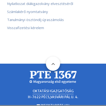
Nyilatkozat diákigazolvány elvesztéséről
Számlakérő nyomtatvány
Tanulmányi ösztöndíj újraszámolás
Visszafizetési kérelem
OKTATÁSI IGAZGATÓSÁG
H-7622 PÉCS,VASVÁRI PÁL U. 4.
INFOKTI@PTE.HU
EMAIL