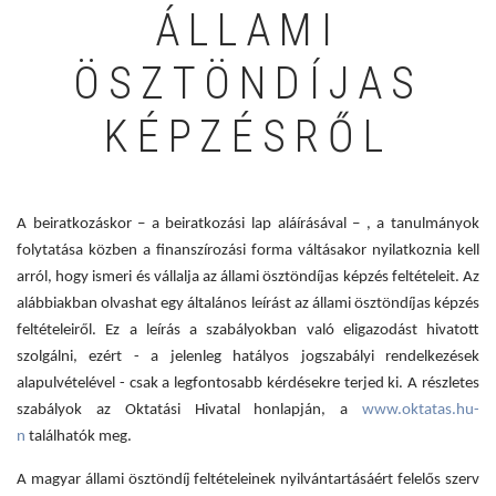
ÁLLAMI
ÖSZTÖNDÍJAS
KÉPZÉSRŐL
A beiratkozáskor – a beiratkozási lap aláírásával – , a tanulmányok
folytatása közben a finanszírozási forma váltásakor nyilatkoznia kell
arról, hogy ismeri és vállalja az állami ösztöndíjas képzés feltételeit. Az
alábbiakban olvashat egy általános leírást az állami ösztöndíjas képzés
feltételeiről. Ez a leírás a szabályokban való eligazodást hivatott
szolgálni, ezért - a jelenleg hatályos jogszabályi rendelkezések
alapulvételével - csak a legfontosabb kérdésekre terjed ki. A részletes
szabályok az Oktatási Hivatal honlapján, a
www.oktatas.hu-
n
találhatók meg.
A magyar állami ösztöndíj feltételeinek nyilvántartásáért felelős szerv